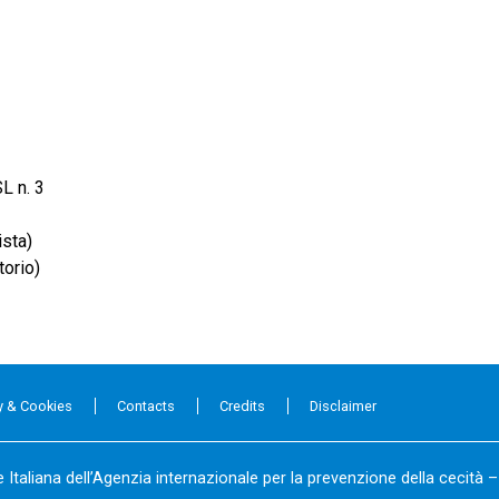
L n. 3
ista)
orio)
y & Cookies
Contacts
Credits
Disclaimer
 Italiana dell’Agenzia internazionale per la prevenzione della cecità 