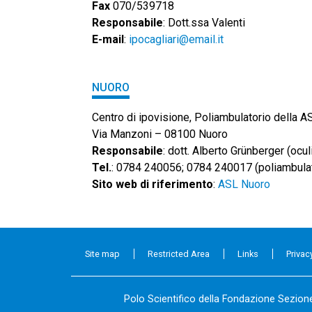
Fax
070/539718
Responsabile
: Dott.ssa Valenti
E-mail
:
ipocagliari@email.it
NUORO
Centro di ipovisione, Poliambulatorio della AS
Via Manzoni – 08100 Nuoro
Responsabile
: dott. Alberto Grünberger (ocul
Tel.
: 0784 240056; 0784 240017 (poliambulat
Sito web di riferimento
:
ASL Nuoro
Site map
Restricted Area
Links
Privac
Polo Scientifico della Fondazione Sezione