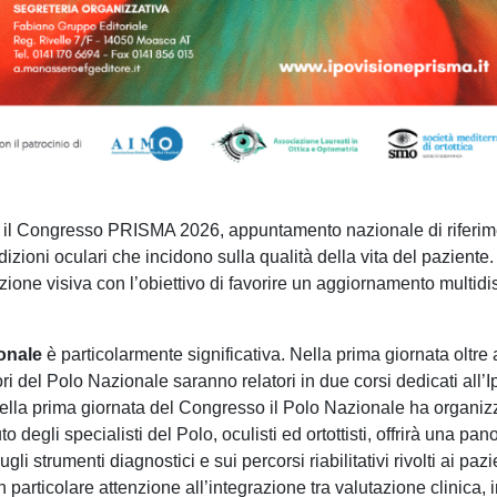
ta il Congresso PRISMA 2026, appuntamento nazionale di riferime
dizioni oculari che incidono sulla qualità della vita del paziente. L
itazione visiva con l’obiettivo di favorire un aggiornamento multid
onale
è particolarmente significativa. Nella prima giornata oltre
ri del Polo Nazionale saranno relatori in due corsi dedicati all’I
lla prima giornata del Congresso il Polo Nazionale ha organizza
buto degli specialisti del Polo, oculisti ed ortottisti, offrirà una
i strumenti diagnostici e sui percorsi riabilitativi rivolti ai pa
 particolare attenzione all’integrazione tra valutazione clinica, i