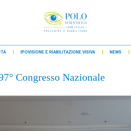
OTA
IPOVISIONE E RIABILITAZIONE VISIVA
NEWS
 97° Congresso Nazionale