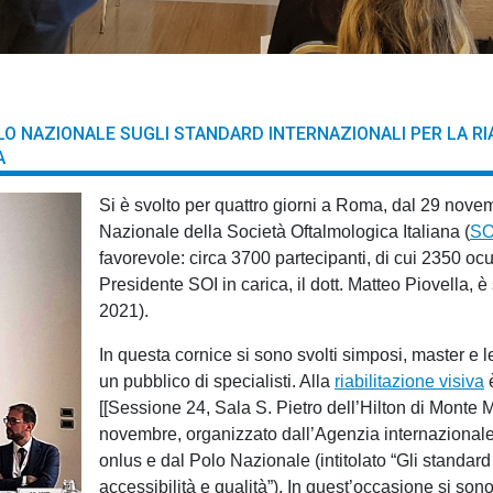
O NAZIONALE SUGLI STANDARD INTERNAZIONALI PER LA RIAB
A
Si è svolto per quattro giorni a Roma, dal 29 nove
Nazionale della Società Oftalmologica Italiana (
SO
favorevole: circa 3700 partecipanti, di cui 2350 ocul
Presidente SOI in carica, il dott. Matteo Piovella, è
2021).
In questa cornice si sono svolti simposi, master e 
un pubblico di specialisti. Alla
riabilitazione visiva
è
[[Sessione 24, Sala S. Pietro dell’Hilton di Monte M
novembre, organizzato dall’Agenzia internazionale 
onlus e dal Polo Nazionale (intitolato “Gli standard 
accessibilità e qualità”). In quest’occasione si sono t