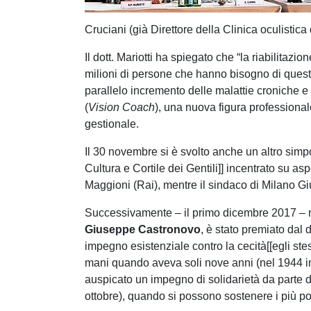
Cruciani (già Direttore della Clinica oculistic
Il dott. Mariotti ha spiegato che “la riabilitaz
milioni di persone che hanno bisogno di questo
parallelo incremento delle malattie croniche e
(
Vision Coach
), una nuova figura professiona
gestionale.
Il 30 novembre si è svolto anche un altro sim
Cultura e Cortile dei Gentili]] incentrato su a
Maggioni (Rai), mentre il sindaco di Milano 
Successivamente – il primo dicembre 2017 – ne
Giuseppe Castronovo
, è stato premiato dal 
impegno esistenziale contro la cecità[[egli ste
mani quando aveva soli nove anni (nel 1944 in S
auspicato un impegno di solidarietà da parte de
ottobre), quando si possono sostenere i più p