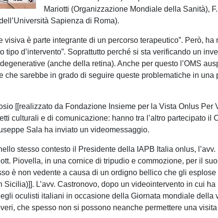
Mariotti (Organizzazione Mondiale della Sanità), F
a dell’Università Sapienza di Roma).
ione visiva è parte integrante di un percorso terapeutico”. Però, ha
 tipo d’intervento”. Soprattutto perché si sta verificando un i
 degenerative (anche della retina). Anche per questo l’OMS auspi
le che sarebbe in grado di seguire queste problematiche in una p
posio [[realizzato da Fondazione Insieme per la Vista Onlus Per
spetti culturali e di comunicazione: hanno tra l’altro partecipato
Giuseppe Sala ha inviato un videomessaggio.
llo stesso contesto il Presidente della
IAPB Italia onlus, l’avv.
dott. Piovella, in una cornice di tripudio e commozione, per il suo
sso è non vedente a causa di un ordigno bellico che gli esplose 
icilia)]]. L’avv. Castronovo, dopo un videointervento in cui ha r
gli oculisti italiani in occasione della Giornata mondiale della v
overi, che spesso non si possono neanche permettere una visita 